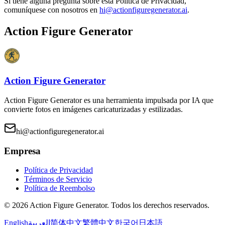
Si tiene alguna pregunta sobre esta Política de Privacidad,
comuníquese con nosotros en
hi@actionfiguregenerator.ai
.
Action Figure Generator
Action Figure Generator
Action Figure Generator es una herramienta impulsada por IA que
convierte fotos en imágenes caricaturizadas y estilizadas.
hi@actionfiguregenerator.ai
Empresa
Política de Privacidad
Términos de Servicio
Política de Reembolso
©
2026
Action Figure Generator
.
Todos los derechos reservados.
English
العربية
简体中文
繁體中文
한국어
日本語