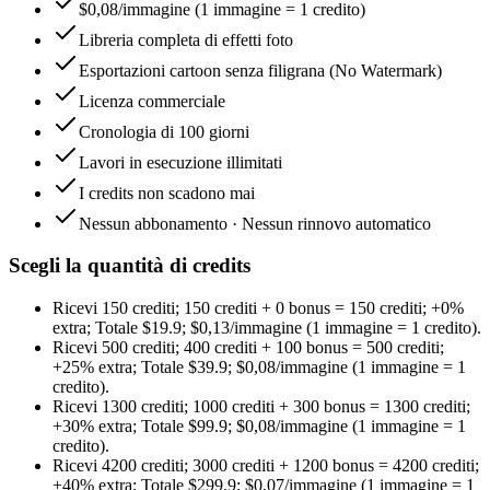
$0,08/immagine (1 immagine = 1 credito)
Libreria completa di effetti foto
Esportazioni cartoon senza filigrana (No Watermark)
Licenza commerciale
Cronologia di 100 giorni
Lavori in esecuzione illimitati
I credits non scadono mai
Nessun abbonamento · Nessun rinnovo automatico
Scegli la quantità di credits
Ricevi
150 crediti
;
150 crediti
+
0
bonus
=
150 crediti
;
+0%
extra
;
Totale
$
19.9
;
$0,13/immagine (1 immagine = 1 credito)
.
Ricevi
500 crediti
;
400 crediti
+
100
bonus
=
500 crediti
;
+25%
extra
;
Totale
$
39.9
;
$0,08/immagine (1 immagine = 1
credito)
.
Ricevi
1300 crediti
;
1000 crediti
+
300
bonus
=
1300 crediti
;
+30%
extra
;
Totale
$
99.9
;
$0,08/immagine (1 immagine = 1
credito)
.
Ricevi
4200 crediti
;
3000 crediti
+
1200
bonus
=
4200 crediti
;
+40%
extra
;
Totale
$
299.9
;
$0,07/immagine (1 immagine = 1