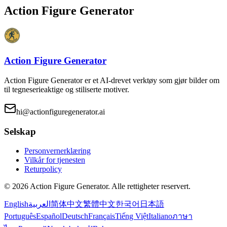
Action Figure Generator
Action Figure Generator
Action Figure Generator er et AI-drevet verktøy som gjør bilder om
til tegneserieaktige og stiliserte motiver.
hi@actionfiguregenerator.ai
Selskap
Personvernerklæring
Vilkår for tjenesten
Returpolicy
©
2026
Action Figure Generator
.
Alle rettigheter reservert.
English
العربية
简体中文
繁體中文
한국어
日本語
Português
Español
Deutsch
Français
Tiếng Việt
Italiano
ภาษา